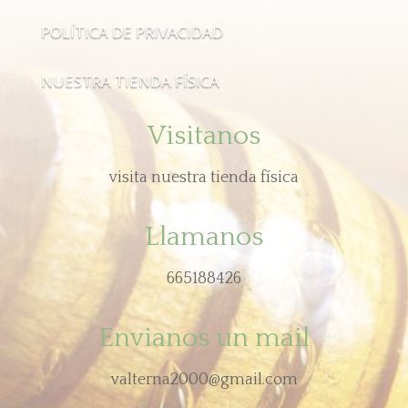
POLÍTICA DE PRIVACIDAD
NUESTRA TIENDA FÍSICA
Visitanos
visita nuestra tienda física
Llamanos
665188426
Envianos un mail
valterna2000@gmail.com