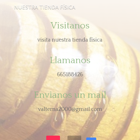
NUESTRA TIENDA FÍSICA
Visitanos
visita nuestra tienda física
Llamanos
665188426
Envianos un mail
valterna2000@gmail.com