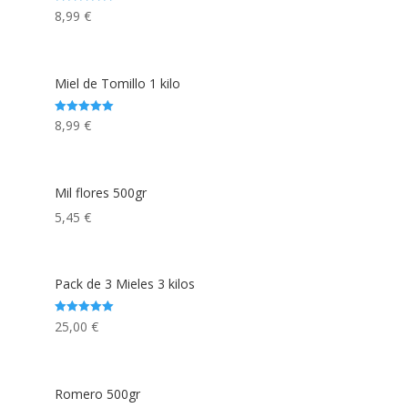
Rated
8,99
€
5.00
out of 5
Miel de Tomillo 1 kilo
Rated
8,99
€
5.00
out of 5
Mil flores 500gr
5,45
€
Pack de 3 Mieles 3 kilos
Rated
25,00
€
5.00
out of 5
Romero 500gr