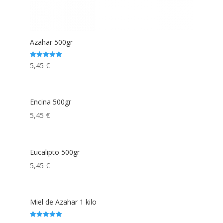
Azahar 500gr
Rated
5,45
€
5.00
out of 5
Encina 500gr
5,45
€
Eucalipto 500gr
5,45
€
Miel de Azahar 1 kilo