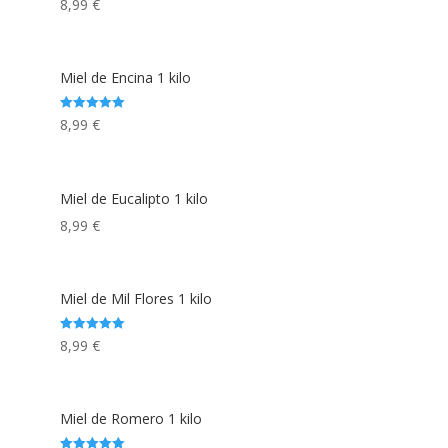
Rated
8,99
€
5.00
out of 5
Miel de Encina 1 kilo
Rated
8,99
€
5.00
out of 5
Miel de Eucalipto 1 kilo
8,99
€
Miel de Mil Flores 1 kilo
Rated
8,99
€
5.00
out of 5
Miel de Romero 1 kilo